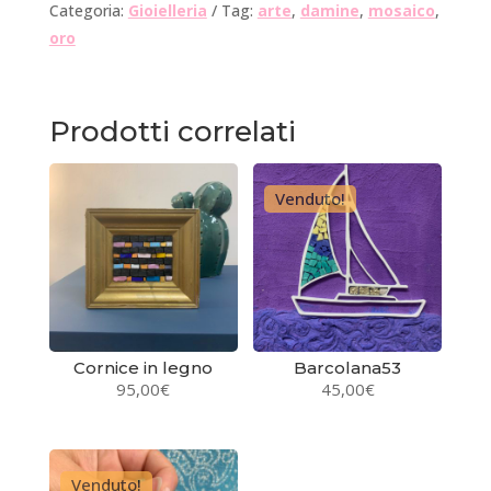
Categoria:
Gioielleria
Tag:
arte
,
damine
,
mosaico
,
oro
Prodotti correlati
Venduto!
Cornice in legno
Barcolana53
95,00
€
45,00
€
Venduto!