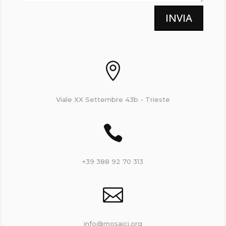
INVIA

Viale XX Settembre 43b - Trieste

+39 388 92 70 313

info@mosaici.org