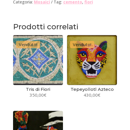
Categoria:
Mosaici
Tag:
cemento
,
fiori
Prodotti correlati
Venduto!
Venduto!
Tris di Fiori
Tepeyollotl Azteco
350,00
€
430,00
€