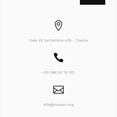

Viale XX Settembre 43b - Trieste

+39 388 92 70 313

info@mosaici.org